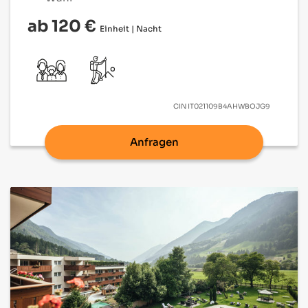
ab 120 €
Einheit | Nacht
CIN
IT021109B4AHWBOJG9
Anfragen