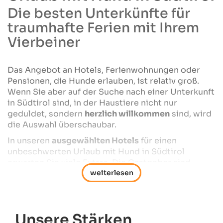
Die besten Unterkünfte für
traumhafte Ferien mit Ihrem
Vierbeiner
Das Angebot an Hotels, Ferienwohnungen oder
Pensionen, die Hunde erlauben, ist relativ groß.
Wenn Sie aber auf der Suche nach einer Unterkunft
in Südtirol sind, in der Haustiere nicht nur
geduldet, sondern
herzlich willkommen
sind, wird
die Auswahl überschaubar.
In unseren
ausgewählten Hotels
für einen
unbeschwerten Urlaub mit Hund in Südtirol
erwarten Sie viele Extras. Die Gastgeber sind
selbst Hundehalter oder leidenschaftliche
Tierfreunde. Sie geben Ihnen wertvolle
Tipps für
Wanderungen
sowie für weitere Freizeit-
Aktivitäten mit Hund.
Unsere Stärken
In der Umgebung der Unterkünfte finden Sie viele