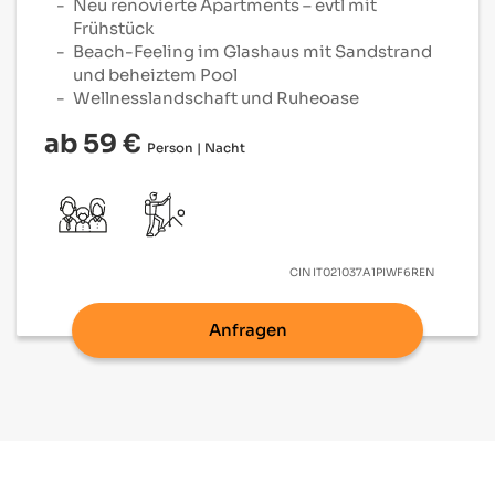
Neu renovierte Apartments – evtl mit
Frühstück
Beach-Feeling im Glashaus mit Sandstrand
und beheiztem Pool
Wellnesslandschaft
und Ruheoase
ab 59 €
Person | Nacht
CIN
IT021037A1PIWF6REN
Anfragen