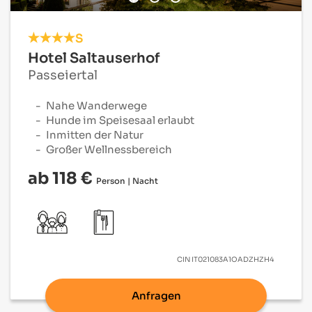
S
Hotel Saltauserhof
Passeiertal
Nahe Wanderwege
Hunde im Speisesaal erlaubt
Inmitten der Natur
Großer Wellnessbereich
ab 118 €
Person | Nacht
CIN
IT021083A1OADZHZH4
Anfragen