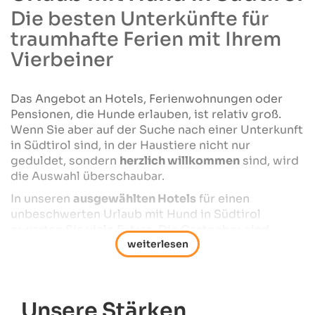
Die besten Unterkünfte für
traumhafte Ferien mit Ihrem
Vierbeiner
Das Angebot an Hotels, Ferienwohnungen oder
Pensionen, die Hunde erlauben, ist relativ groß.
Wenn Sie aber auf der Suche nach einer Unterkunft
in Südtirol sind, in der Haustiere nicht nur
geduldet, sondern
herzlich willkommen
sind, wird
die Auswahl überschaubar.
In unseren
ausgewählten Hotels
für einen
unbeschwerten Urlaub mit Hund in Südtirol
erwarten Sie viele Extras. Die Gastgeber sind
selbst Hundehalter oder leidenschaftliche
Tierfreunde. Sie geben Ihnen wertvolle
Tipps für
Wanderungen
sowie für weitere Freizeit-
Aktivitäten mit Hund.
Unsere Stärken
In der Umgebung der Unterkünfte finden Sie viele